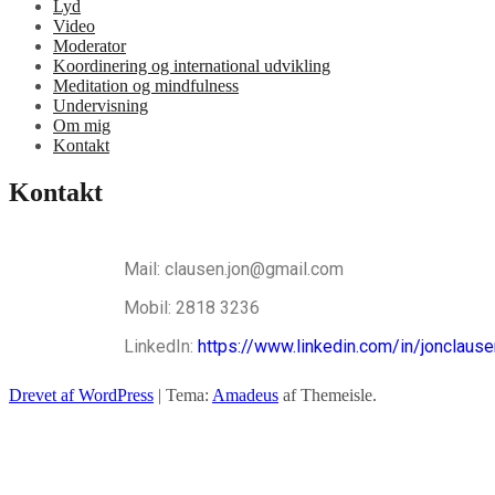
Lyd
Video
Moderator
Koordinering og international udvikling
Meditation og mindfulness
Undervisning
Om mig
Kontakt
Kontakt
Mail: clausen.jon@gmail.com
Mobil: 2818 3236
LinkedIn:
https://www.linkedin.com/in/jonclaus
Drevet af WordPress
|
Tema:
Amadeus
af Themeisle.